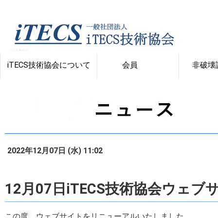
iTECS技術協会について
会員
非破壊
書籍・規格類の出版
供試体の貸し出し
学会発表論文
理事長挨拶
委員会紹介
設立趣旨
コンクリー
コンクリー
弾性波を利
社会資本施
コンクリー
試験に
試験法
理の必
非破壊
壊試
2022年12月07日 (水) 11:02
12月07日iTECS技術協会ウ
この度、ウェブサイトをリニューアルいたしました。