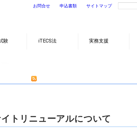
お問合せ
申込書類
サイトマップ
試験
iTECS法
実務支援
トの非破壊
トの非破壊
用した非破
設の維持管
トの変状と
コンクリートの圧縮強
コンクリートの部材厚
コンクリートの内部欠
コンクリートのひび割
鋼製防護柵の支柱長さ
各試験の動画一覧
老朽化と予防保全型維
維持管理にかかわる財
予防保全型の維持管理
ついて
の分類
要性
試験
験
源や技術者の不足
持管理への転換
れ深さ
と非破壊試験
度
さ
陥
ェブサイトリニューアルについて