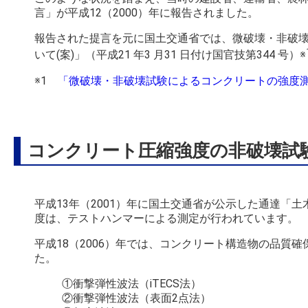
言」が平成
12
（
2000
）年に報告されました。
報告された提言を元に国土交通省では、微破壊・非破
いて
(
案
)
」（平成
21
年
3
月
31
日付け国官技第
344
号）※
※1
「微破壊・非破壊試験によるコンクリートの強度
コンクリート圧縮強度の非破壊試
平成
13
年（
2001
）年に国土交通省が公示した通達「土
度は、テストハンマーによる測定が行われています。
平成
18
（
2006
）年では、コンクリート構造物の品質確
た。
①衝撃弾性波法（
iTECS
法）
②衝撃弾性波法（表面
2
点法）