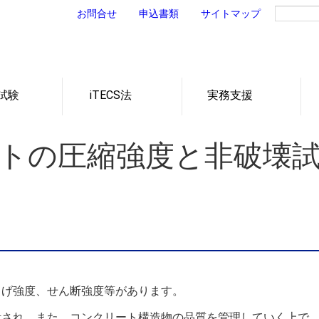
お問合せ
申込書類
サイトマップ
試験
iTECS法
実務支援
トの非破壊
トの非破壊
用した非破
設の維持管
トの変状と
コンクリートの圧縮強
コンクリートの部材厚
コンクリートの内部欠
コンクリートのひび割
鋼製防護柵の支柱長さ
各試験の動画一覧
老朽化と予防保全型維
維持管理にかかわる財
予防保全型の維持管理
ついて
の分類
要性
試験
験
源や技術者の不足
持管理への転換
れ深さ
と非破壊試験
度
さ
陥
トの圧縮強度と非破壊
曲げ強度、せん断強度等があります。
計され、また、コンクリート構造物の品質を管理していく上で