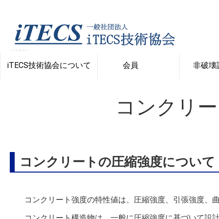
iTECS技術協会について
会員
非破壊
書籍・規格類の出版
供試体の貸し出し
学会発表論文
理事長挨拶
委員会紹介
設立趣旨
コンクリー
コンクリー
弾性波を利
社会資本施
コンクリー
試験に
試験法
理の必
非破壊
壊試
コンクリー
コンクリートの圧縮強度について
コンクリート強度の特性値は、圧縮強度、引張強度、
コンクリート構造物は、一般に圧縮強度に基づいて設