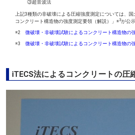
③超音波法
上記
3
種類の非破壊による圧縮強度測定については、国
3
コンクリート構造物の強度測定要領（解説）」※
が公
※2
微破壊・非破壊試験によるコンクリート構造物の
※3
微破壊・非破壊試験によるコンクリート構造物の
iTECS法によるコンクリートの