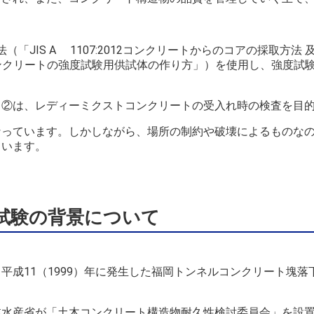
法（「
JIS A
1107:2012
コンクリートからのコアの採取方法 
ンクリートの強度試験用供試体の作り方」）を使用し、強度試
、②は、レディーミクストコンクリートの受入れ時の検査を目
なっています。しかしながら、場所の制約や破壊によるものな
ています。
試験の背景について
、平成
11
（
1999
）年に発生した福岡トンネルコンクリート塊落
林水産省が「土木コンクリート構造物耐久性検討委員会」を設