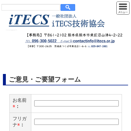
ご意見・ご要望フォーム
お名前
※
：
フリガ
ナ
※
：